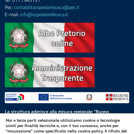
Tel. 0171.945151
Pec:
contabilitaospedalebusca@pec.it
E-mail:
info@ospedaledibusca.it
La struttura aderisce alla misura regionale “Buono
Residenzialità”, finanziata dal Programma Regionale Fondo
Noi e terze parti selezionate utilizziamo cookie o tecnologie
Sociale Europeo Plus 2021-2027
simili per finalità tecniche e, con il tuo consenso, anche per
“misurazione” come specificato nella cookie policy. Il rifiuto del