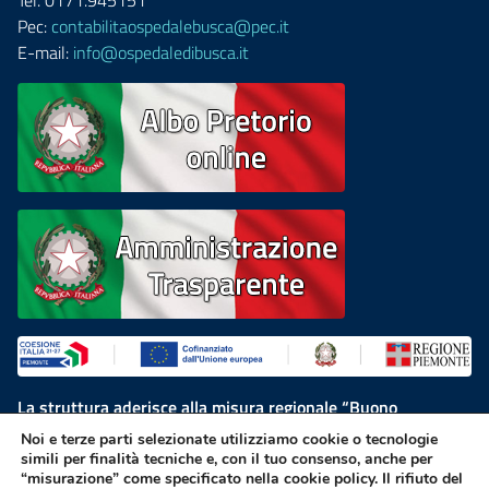
Tel. 0171.945151
Pec:
contabilitaospedalebusca@pec.it
E-mail:
info@ospedaledibusca.it
La struttura aderisce alla misura regionale “Buono
Residenzialità”, finanziata dal Programma Regionale Fondo
Noi e terze parti selezionate utilizziamo cookie o tecnologie
Sociale Europeo Plus 2021-2027
simili per finalità tecniche e, con il tuo consenso, anche per
“misurazione” come specificato nella cookie policy. Il rifiuto del