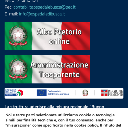
Tel. 0171.945151
Pec:
contabilitaospedalebusca@pec.it
E-mail:
info@ospedaledibusca.it
La struttura aderisce alla misura regionale “Buono
Residenzialità”, finanziata dal Programma Regionale Fondo
Noi e terze parti selezionate utilizziamo cookie o tecnologie
Sociale Europeo Plus 2021-2027
simili per finalità tecniche e, con il tuo consenso, anche per
“misurazione” come specificato nella cookie policy. Il rifiuto del