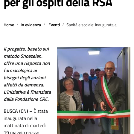
per gli ospiti della RSA
Home
In evidenza
Eventi
Sanità e sociale: inaugurata all’Ospedale Civile di Busca la nuova camera multisensoriale per gli ospiti della RSA
Il progetto, basato sul
metodo Snoezelen,
offre una risposta non
farmacologica ai
bisogni degli anziani
affetti da demenza.
L’iniziativa è finanziata
dalla Fondazione CRC.
BUSCA (CN) –
È stata
inaugurata nella
mattinata di martedì
19 maggio presso