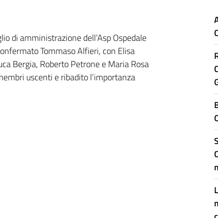
glio di amministrazione dell’Asp Ospedale
 confermato Tommaso Alfieri, con Elisa
R
luca Bergia, Roberto Petrone e Maria Rosa
C
 membri uscenti e ribadito l’importanza
B
O
S
m
L
c