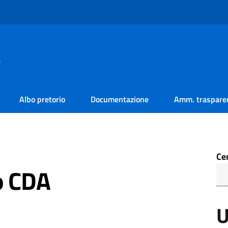
a
Albo pretorio
Documentazione
Amm. traspare
Ce
o CDA
U