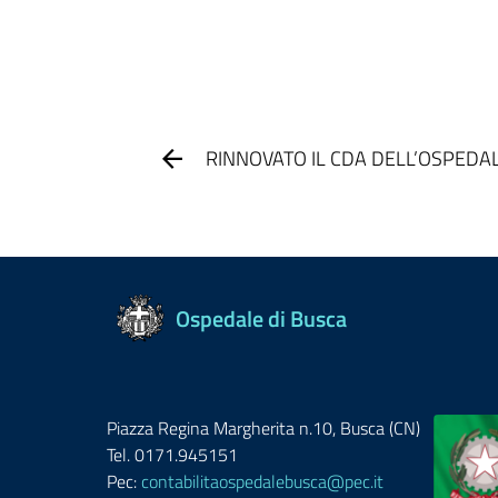
RINNOVATO IL CDA DELL’OSPEDAL
Ospedale di Busca
Piazza Regina Margherita n.10, Busca (CN)
Tel. 0171.945151
Pec:
contabilitaospedalebusca@pec.it