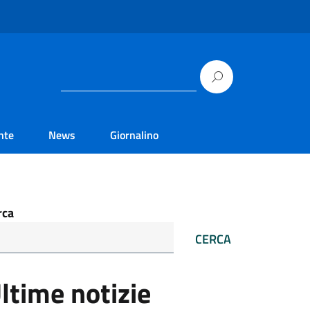
nte
News
Giornalino
rca
CERCA
ltime notizie